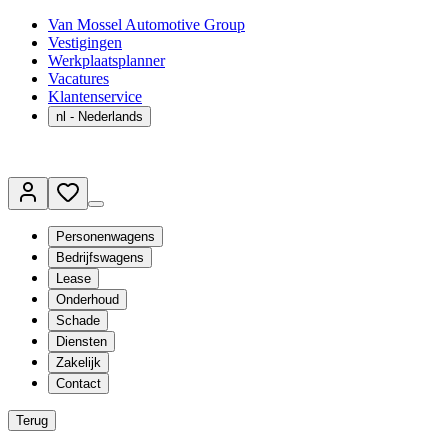
Van Mossel Automotive Group
Vestigingen
Werkplaatsplanner
Vacatures
Klantenservice
nl
- Nederlands
Personenwagens
Bedrijfswagens
Lease
Onderhoud
Schade
Diensten
Zakelijk
Contact
Terug