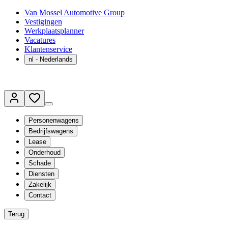
Van Mossel Automotive Group
Vestigingen
Werkplaatsplanner
Vacatures
Klantenservice
nl
- Nederlands
Personenwagens
Bedrijfswagens
Lease
Onderhoud
Schade
Diensten
Zakelijk
Contact
Terug