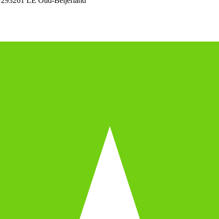
 29
3261 LE Oud-Beijerland