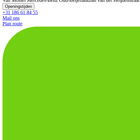
Van Mossel Mercedes-Benz Oud-Beijerland
Jan van der Heijdenstraat
Openingstijden
+31 186 61 84 55
Mail ons
Plan route