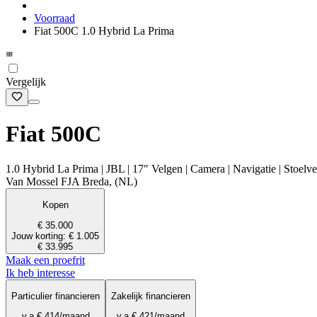
Voorraad
Fiat 500C 1.0 Hybrid La Prima
Vergelijk
Fiat 500C
1.0 Hybrid La Prima | JBL | 17" Velgen | Camera | Navigatie | Stoel
Van Mossel FJA Breda, (NL)
Kopen
€ 35.000
Jouw korting: € 1.005
€ 33.995
Maak een proefrit
Ik heb interesse
Particulier financieren
Zakelijk financieren
v.a.
€ 414
/maand
v.a.
€ 421
/maand