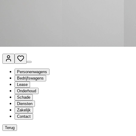
Van Mossel Automotive Group
Vestigingen
Werkplaatsplanner
Vacatures
Klantenservice
nl
- Nederlands
Personenwagens
Bedrijfswagens
Lease
Onderhoud
Schade
Diensten
Zakelijk
Contact
Terug