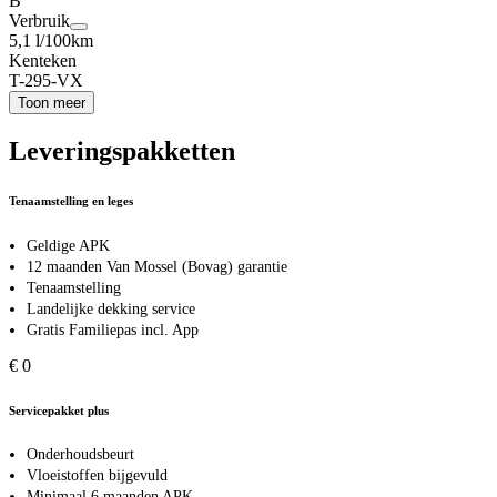
B
Verbruik
5,1 l/100km
Kenteken
T-295-VX
Toon meer
Leveringspakketten
Tenaamstelling en leges
Geldige APK
12 maanden Van Mossel (Bovag) garantie
Tenaamstelling
Landelijke dekking service
Gratis Familiepas incl. App
€ 0
Servicepakket plus
Onderhoudsbeurt
Vloeistoffen bijgevuld
Minimaal 6 maanden APK