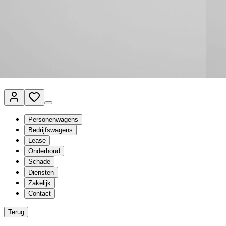
Van Mossel Automotive Group
Vestigingen
Werkplaatsplanner
Vacatures
Klantenservice
nl
- Nederlands
Personenwagens
Bedrijfswagens
Lease
Onderhoud
Schade
Diensten
Zakelijk
Contact
Terug