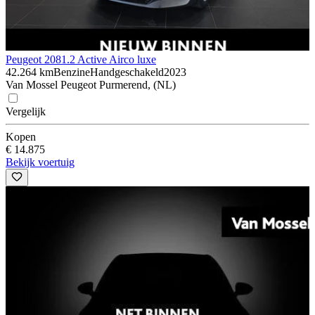
Peugeot 208
1.2 Active Airco luxe
42.264 km
Benzine
Handgeschakeld
2023
Van Mossel Peugeot Purmerend, (NL)
Vergelijk
Kopen
€ 14.875
Bekijk voertuig