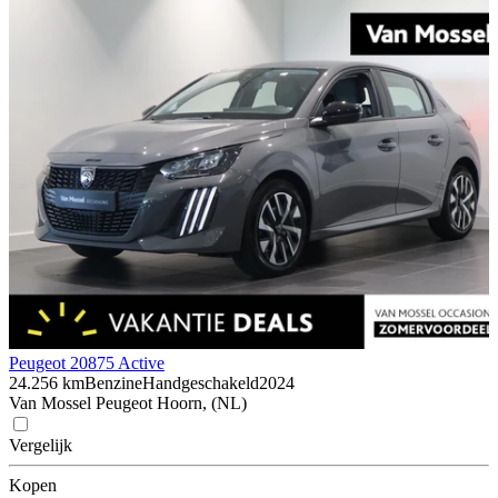
Peugeot 208
75 Active
24.256 km
Benzine
Handgeschakeld
2024
Van Mossel Peugeot Hoorn, (NL)
Vergelijk
Kopen