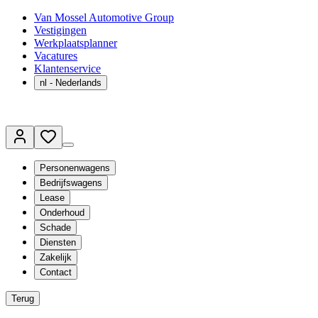
Van Mossel Automotive Group
Vestigingen
Werkplaatsplanner
Vacatures
Klantenservice
nl
- Nederlands
Personenwagens
Bedrijfswagens
Lease
Onderhoud
Schade
Diensten
Zakelijk
Contact
Terug