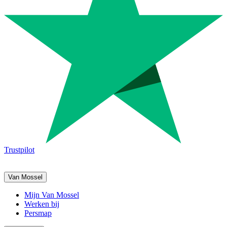
Trustpilot
Van Mossel
Mijn Van Mossel
Werken bij
Persmap