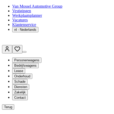
Van Mossel Automotive Group
Vestigingen
Werkplaatsplanner
Vacatures
Klantenservice
nl
- Nederlands
Personenwagens
Bedrijfswagens
Lease
Onderhoud
Schade
Diensten
Zakelijk
Contact
Terug