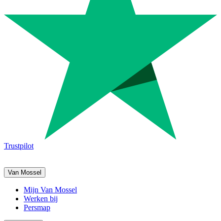
Trustpilot
Van Mossel
Mijn Van Mossel
Werken bij
Persmap