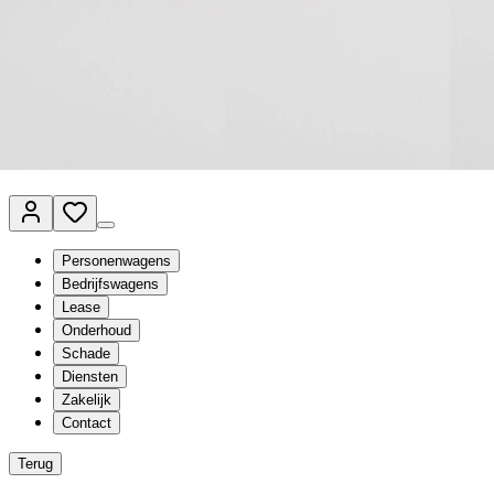
Van Mossel Automotive Group
Vestigingen
Werkplaatsplanner
Vacatures
Klantenservice
nl
- Nederlands
Personenwagens
Bedrijfswagens
Lease
Onderhoud
Schade
Diensten
Zakelijk
Contact
Terug