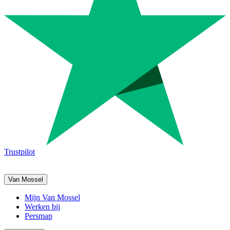
Trustpilot
Van Mossel
Mijn Van Mossel
Werken bij
Persmap