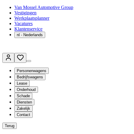
Van Mossel Automotive Group
Vestigingen
Werkplaatsplanner
Vacatures
Klantenservice
nl
- Nederlands
Personenwagens
Bedrijfswagens
Lease
Onderhoud
Schade
Diensten
Zakelijk
Contact
Terug