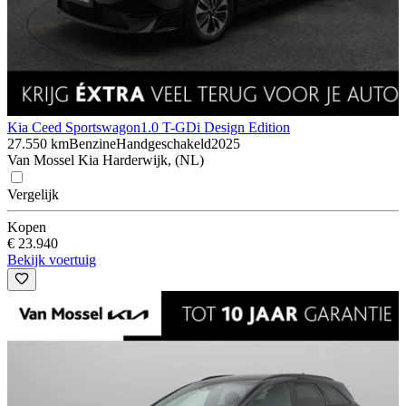
Kia Ceed Sportswagon
1.0 T-GDi Design Edition
27.550 km
Benzine
Handgeschakeld
2025
Van Mossel Kia Harderwijk, (NL)
Vergelijk
Kopen
€ 23.940
Bekijk voertuig