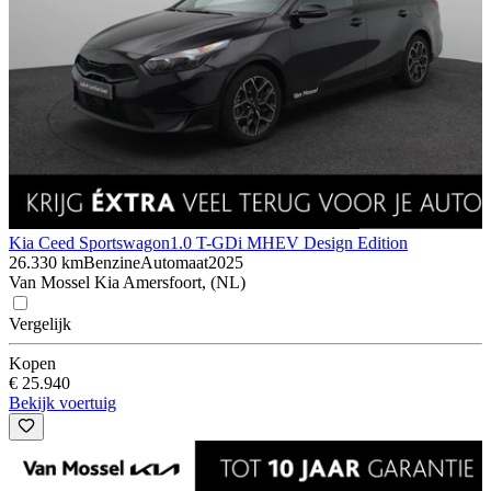
Kia Ceed Sportswagon
1.0 T-GDi MHEV Design Edition
26.330 km
Benzine
Automaat
2025
Van Mossel Kia Amersfoort, (NL)
Vergelijk
Kopen
€ 25.940
Bekijk voertuig