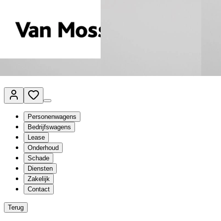
Van Mossel Automotive Group
Vestigingen
Werkplaatsplanner
Vacatures
Klantenservice
nl
- Nederlands
Personenwagens
Bedrijfswagens
Lease
Onderhoud
Schade
Diensten
Zakelijk
Contact
Terug