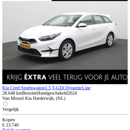
Kia Ceed Sportswagon
1.5 T-GDi DynamicLine
28.648 km
Benzine
Handgeschakeld
2024
Van Mossel Kia Harderwijk, (NL)
Vergelijk
Kopen
€ 23.740