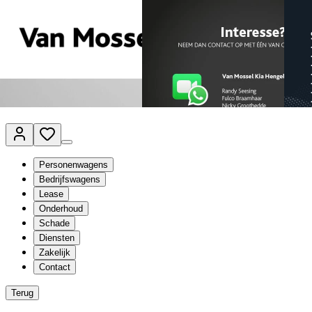
Van Mossel Automotive Group
Vestigingen
Werkplaatsplanner
Vacatures
Klantenservice
nl
- Nederlands
Personenwagens
Bedrijfswagens
Lease
Onderhoud
Schade
Diensten
Zakelijk
Contact
Terug