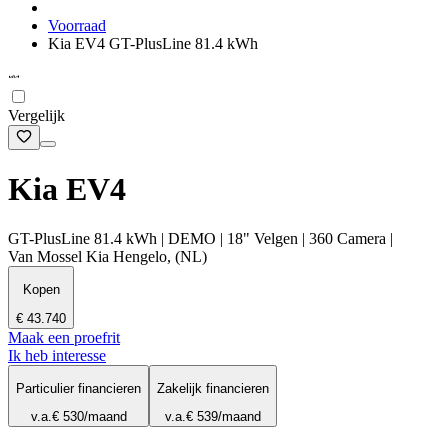
Voorraad
Kia EV4 GT-PlusLine 81.4 kWh
Vergelijk
Kia EV4
GT-PlusLine 81.4 kWh | DEMO | 18" Velgen | 360 Camera |
Van Mossel Kia Hengelo, (NL)
Kopen
€ 43.740
Maak een proefrit
Ik heb interesse
Particulier financieren
Zakelijk financieren
v.a.
€ 530
/maand
v.a.
€ 539
/maand