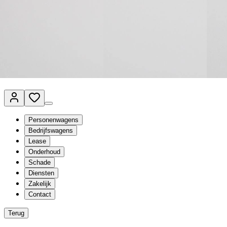
Van Mossel Automotive Group
Vestigingen
Werkplaatsplanner
Vacatures
Klantenservice
nl
- Nederlands
Personenwagens
Bedrijfswagens
Lease
Onderhoud
Schade
Diensten
Zakelijk
Contact
Terug