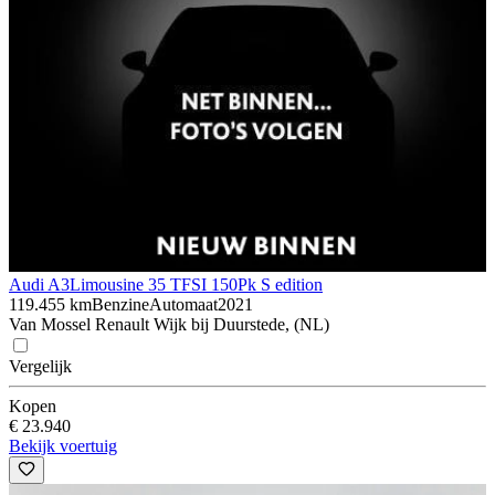
Audi A3
Limousine 35 TFSI 150Pk S edition
119.455 km
Benzine
Automaat
2021
Van Mossel Renault Wijk bij Duurstede, (NL)
Vergelijk
Kopen
€ 23.940
Bekijk voertuig