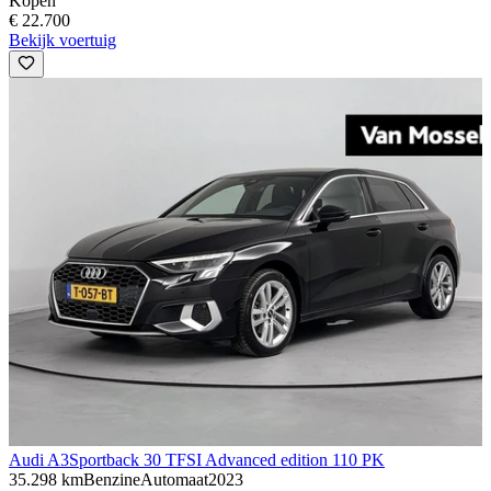
Kopen
€ 22.700
Bekijk voertuig
Audi A3
Sportback 30 TFSI Advanced edition 110 PK
35.298 km
Benzine
Automaat
2023