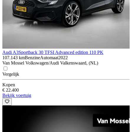
Audi A3
Sportback 30 TFSI Advanced edition 110 PK
107.143 km
Benzine
Automaat
2022
Van Mossel Volkswagen/Audi Valkenswaard, (NL)
Vergelijk
Kopen
€ 22.400
Bekijk voertuig