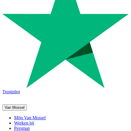
Trustpilot
Van Mossel
Mijn Van Mossel
Werken bij
Persmap