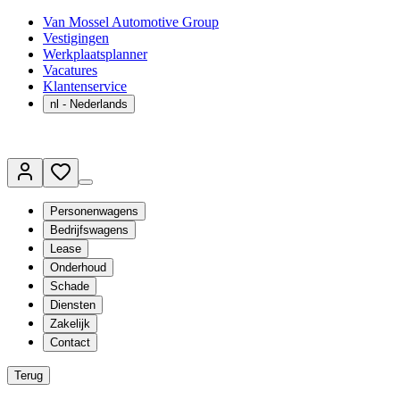
Van Mossel Automotive Group
Vestigingen
Werkplaatsplanner
Vacatures
Klantenservice
nl
- Nederlands
Personenwagens
Bedrijfswagens
Lease
Onderhoud
Schade
Diensten
Zakelijk
Contact
Terug