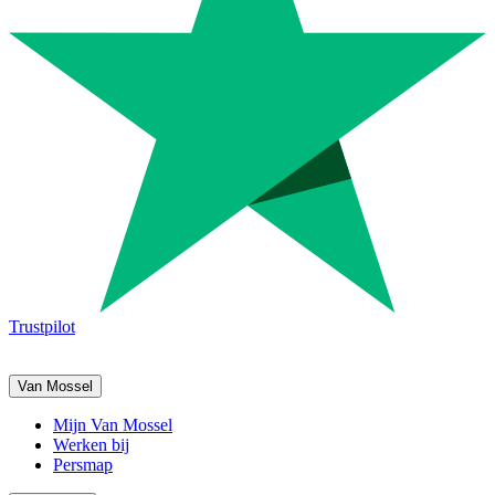
Trustpilot
Van Mossel
Mijn Van Mossel
Werken bij
Persmap