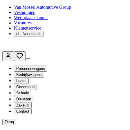
Van Mossel Automotive Group
Vestigingen
Werkplaatsplanner
Vacatures
Klantenservice
nl
- Nederlands
Personenwagens
Bedrijfswagens
Lease
Onderhoud
Schade
Diensten
Zakelijk
Contact
Terug