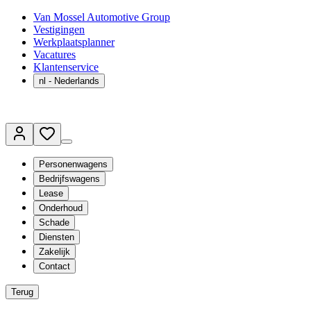
Van Mossel Automotive Group
Vestigingen
Werkplaatsplanner
Vacatures
Klantenservice
nl
- Nederlands
Personenwagens
Bedrijfswagens
Lease
Onderhoud
Schade
Diensten
Zakelijk
Contact
Terug