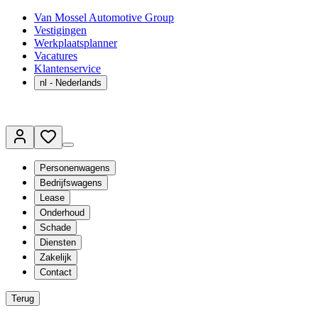
Van Mossel Automotive Group
Vestigingen
Werkplaatsplanner
Vacatures
Klantenservice
nl
- Nederlands
Personenwagens
Bedrijfswagens
Lease
Onderhoud
Schade
Diensten
Zakelijk
Contact
Terug