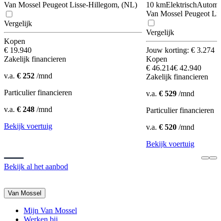
Van Mossel Peugeot Lisse-Hillegom, (NL)
10 km
Elektrisch
Automa
Van Mossel Peugeot Li
Vergelijk
Vergelijk
Kopen
€ 19.940
Jouw korting: € 3.274
Zakelijk financieren
Kopen
€ 46.214
€ 42.940
v.a.
€ 252
/mnd
Zakelijk financieren
Particulier financieren
v.a.
€ 529
/mnd
v.a.
€ 248
/mnd
Particulier financieren
Bekijk voertuig
v.a.
€ 520
/mnd
Bekijk voertuig
Bekijk al het aanbod
Van Mossel
Mijn Van Mossel
Werken bij