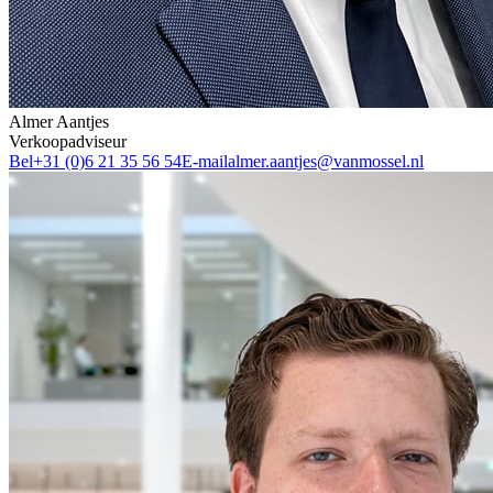
Almer Aantjes
Verkoopadviseur
Bel
+31 (0)6 21 35 56 54
E-mail
almer.aantjes@vanmossel.nl