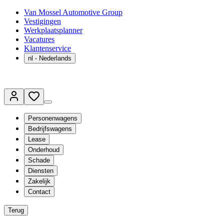
Van Mossel Automotive Group
Vestigingen
Werkplaatsplanner
Vacatures
Klantenservice
nl
- Nederlands
Personenwagens
Bedrijfswagens
Lease
Onderhoud
Schade
Diensten
Zakelijk
Contact
Terug