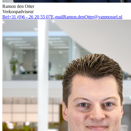
Ramon den Otter
Verkoopadviseur
Bel
+31 (0)6 - 26 20 55 07
E-mail
Ramon.denOtter@vanmossel.nl