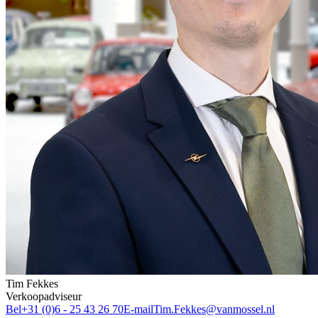
Tim Fekkes
Verkoopadviseur
Bel
+31 (0)6 - 25 43 26 70
E-mail
Tim.Fekkes@vanmossel.nl