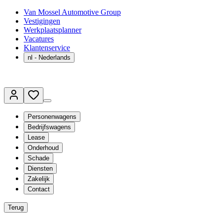
Van Mossel Automotive Group
Vestigingen
Werkplaatsplanner
Vacatures
Klantenservice
nl
- Nederlands
Personenwagens
Bedrijfswagens
Lease
Onderhoud
Schade
Diensten
Zakelijk
Contact
Terug