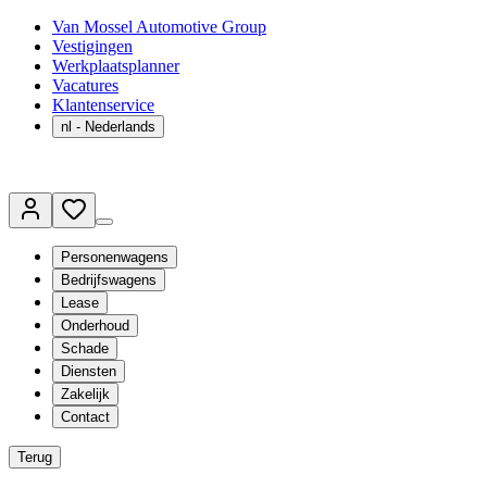
Van Mossel Automotive Group
Vestigingen
Werkplaatsplanner
Vacatures
Klantenservice
nl
- Nederlands
Personenwagens
Bedrijfswagens
Lease
Onderhoud
Schade
Diensten
Zakelijk
Contact
Terug