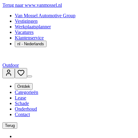
Terug naar www.vanmossel.nl
Van Mossel Automotive Group
Vestigingen
Werkplaatsplanner
Vacatures
Klantenservice
nl
- Nederlands
Outdoor
Ontdek
Categorieën
Lease
Schade
Onderhoud
Contact
Terug