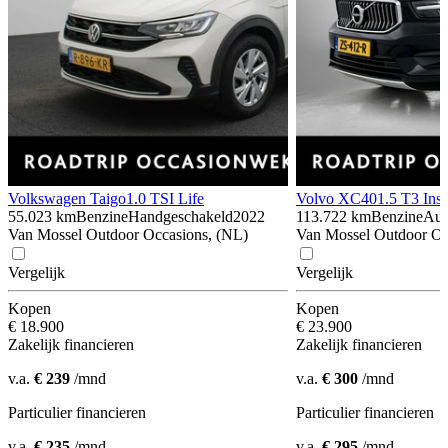
Volkswagen Taigo
1.0 TSI Life
Volvo XC40
1.5 T3 Insc
55.023 km
Benzine
Handgeschakeld
2022
113.722 km
Benzine
Aut
Van Mossel Outdoor Occasions, (NL)
Van Mossel Outdoor Oc
Vergelijk
Vergelijk
Kopen
Kopen
€ 18.900
€ 23.900
Zakelijk financieren
Zakelijk financieren
v.a.
€ 239
/mnd
v.a.
€ 300
/mnd
Particulier financieren
Particulier financieren
v.a.
€ 235
/mnd
v.a.
€ 295
/mnd