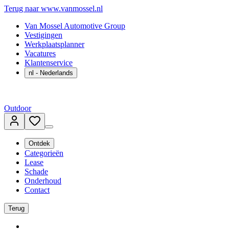
Terug naar www.vanmossel.nl
Van Mossel Automotive Group
Vestigingen
Werkplaatsplanner
Vacatures
Klantenservice
nl
- Nederlands
Outdoor
Ontdek
Categorieën
Lease
Schade
Onderhoud
Contact
Terug