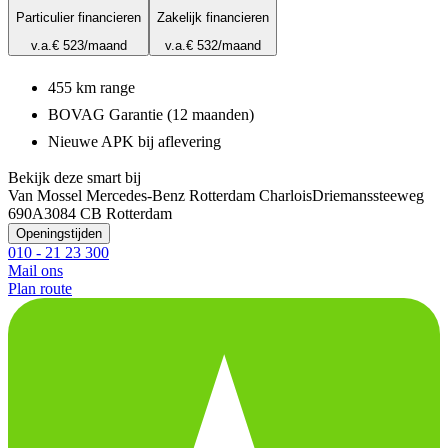
Particulier financieren
Zakelijk financieren
v.a.
€ 523
/maand
v.a.
€ 532
/maand
455 km range
BOVAG Garantie (12 maanden)
Nieuwe APK bij aflevering
Bekijk deze smart bij
Van Mossel Mercedes-Benz Rotterdam Charlois
Driemanssteeweg
690A
3084 CB Rotterdam
Openingstijden
010 - 21 23 300
Mail ons
Plan route