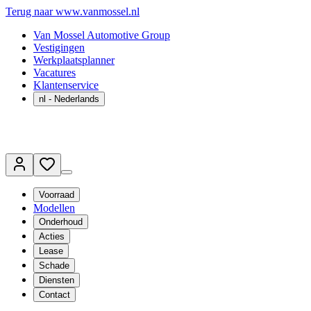
Terug naar www.vanmossel.nl
Van Mossel Automotive Group
Vestigingen
Werkplaatsplanner
Vacatures
Klantenservice
nl
- Nederlands
Voorraad
Modellen
Onderhoud
Acties
Lease
Schade
Diensten
Contact