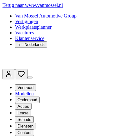
Terug naar www.vanmossel.nl
Van Mossel Automotive Group
Vestigingen
Werkplaatsplanner
Vacatures
Klantenservice
nl
- Nederlands
Voorraad
Modellen
Onderhoud
Acties
Lease
Schade
Diensten
Contact