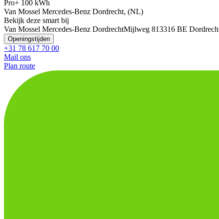
Pro+ 100 kWh
Van Mossel Mercedes-Benz Dordrecht, (NL)
Bekijk deze smart bij
Van Mossel Mercedes-Benz Dordrecht
Mijlweg 81
3316 BE Dordrech
Openingstijden
+31 78 617 70 00
Mail ons
Plan route