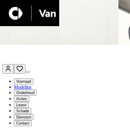
Terug naar www.vanmossel.nl
Van Mossel Automotive Group
Vestigingen
Werkplaatsplanner
Vacatures
Klantenservice
nl
- Nederlands
Voorraad
Modellen
Onderhoud
Acties
Lease
Schade
Diensten
Contact