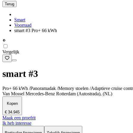
Terug
Smart
Voorraad
smart #3 Pro+ 66 kWh
Vergelijk
smart #3
Pro+ 66 kWh /Panoramadak /Memory stoelen /Adaptieve cruise cont
Van Mossel Mercedes-Benz Rotterdam (Autostrada), (NL)
Kopen
€ 34.945
Maak een proefrit
Ik heb interesse
Particulier financieren
Zakelijk financieren