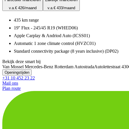
v.a.
€ 426
/maand
v.a.
€ 433
/maand
435 km range
19'' Flux - 245/45 R19 (WHED06)
Apple Carplay & Andriod Auto (ICSS01)
Automatic 1 zone climate control (HVZC01)
Standard connectivity package (8 years inclusive) (DP02)
Bekijk deze smart bij
Van Mossel Mercedes-Benz Rotterdam Autostrada
Autolettestraat 4
30
Openingstijden
+31 10 452 23 22
Mail ons
Plan route