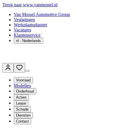
Terug naar www.vanmossel.nl
Van Mossel Automotive Group
Vestigingen
Werkplaatsplanner
Vacatures
Klantenservice
nl
- Nederlands
Voorraad
Modellen
Onderhoud
Acties
Lease
Schade
Diensten
Contact