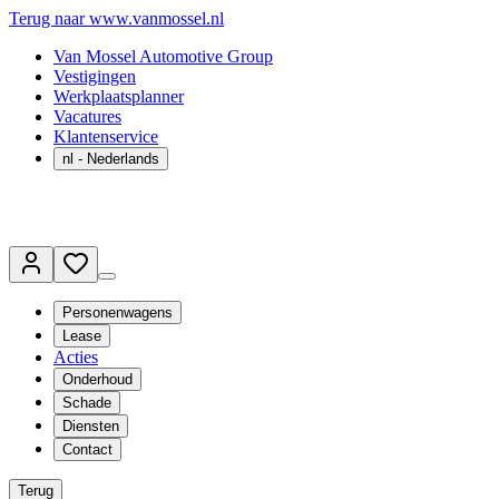
Terug naar www.vanmossel.nl
Van Mossel Automotive Group
Vestigingen
Werkplaatsplanner
Vacatures
Klantenservice
nl
- Nederlands
Personenwagens
Lease
Acties
Onderhoud
Schade
Diensten
Contact
Terug