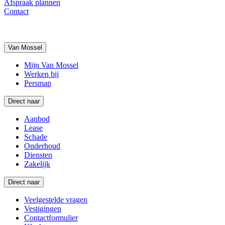
Afspraak plannen
Contact
Van Mossel
Mijn Van Mossel
Werken bij
Persmap
Direct naar
Aanbod
Lease
Schade
Onderhoud
Diensten
Zakelijk
Direct naar
Veelgestelde vragen
Vestigingen
Contactformulier