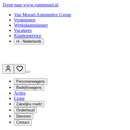
Terug naar www.vanmossel.nl
Van Mossel Automotive Group
Vestigingen
Werkplaatsplanner
Vacatures
Klantenservice
nl
- Nederlands
Personenwagens
Bedrijfswagens
Acties
Lease
Zakelijke markt
Onderhoud
Diensten
Contact