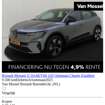
Renault Megane E-Tech
EV60 220 Optimum Charge Equilibre
9.500 km
Elektrisch
Automaat
2025
Van Mossel Renault Barendrecht, (NL)
Vergelijk
Kopen