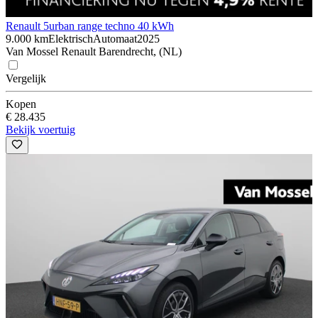
Renault 5
urban range techno 40 kWh
9.000 km
Elektrisch
Automaat
2025
Van Mossel Renault Barendrecht, (NL)
Vergelijk
Kopen
€ 28.435
Bekijk voertuig