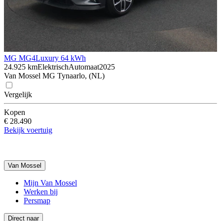
MG MG4
Luxury 64 kWh
24.925 km
Elektrisch
Automaat
2025
Van Mossel MG Tynaarlo, (NL)
Vergelijk
Kopen
€ 28.490
Bekijk voertuig
Van Mossel
Mijn Van Mossel
Werken bij
Persmap
Direct naar