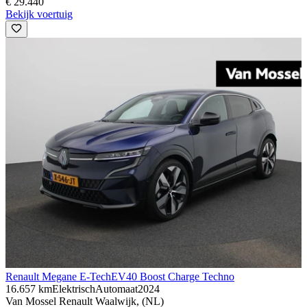
€ 29.440
Bekijk voertuig
Renault Megane E-Tech
EV40 Boost Charge Techno
16.657 km
Elektrisch
Automaat
2024
Van Mossel Renault Waalwijk, (NL)