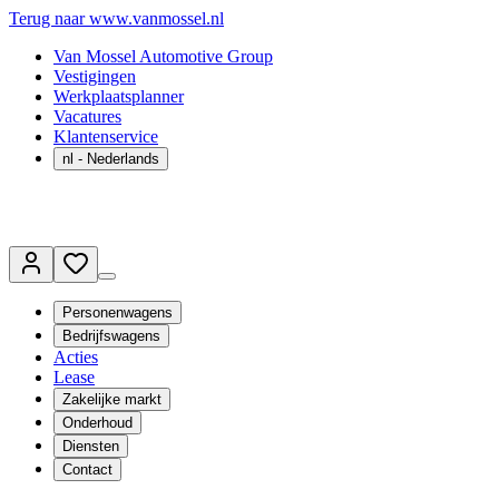
Terug naar www.vanmossel.nl
Van Mossel Automotive Group
Vestigingen
Werkplaatsplanner
Vacatures
Klantenservice
nl
- Nederlands
Personenwagens
Bedrijfswagens
Acties
Lease
Zakelijke markt
Onderhoud
Diensten
Contact