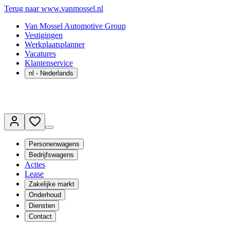
Terug naar www.vanmossel.nl
Van Mossel Automotive Group
Vestigingen
Werkplaatsplanner
Vacatures
Klantenservice
nl
- Nederlands
Personenwagens
Bedrijfswagens
Acties
Lease
Zakelijke markt
Onderhoud
Diensten
Contact