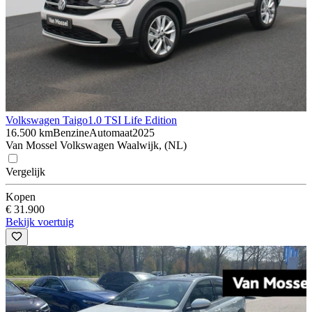
Volkswagen Taigo
1.0 TSI Life Edition
16.500 km
Benzine
Automaat
2025
Van Mossel Volkswagen Waalwijk, (NL)
Vergelijk
Kopen
€ 31.900
Bekijk voertuig