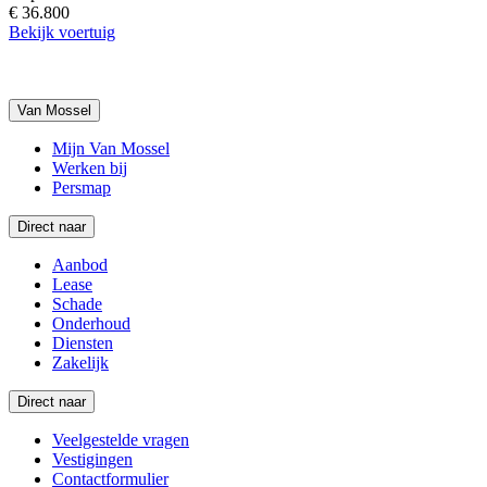
€ 36.800
Bekijk voertuig
Van Mossel
Mijn Van Mossel
Werken bij
Persmap
Direct naar
Aanbod
Lease
Schade
Onderhoud
Diensten
Zakelijk
Direct naar
Veelgestelde vragen
Vestigingen
Contactformulier