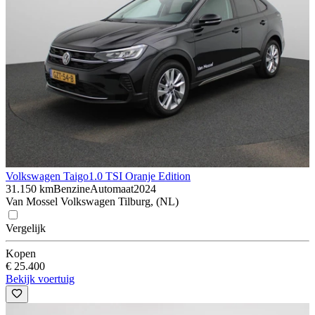
Volkswagen Taigo
1.0 TSI Oranje Edition
31.150 km
Benzine
Automaat
2024
Van Mossel Volkswagen Tilburg, (NL)
Vergelijk
Kopen
€ 25.400
Bekijk voertuig