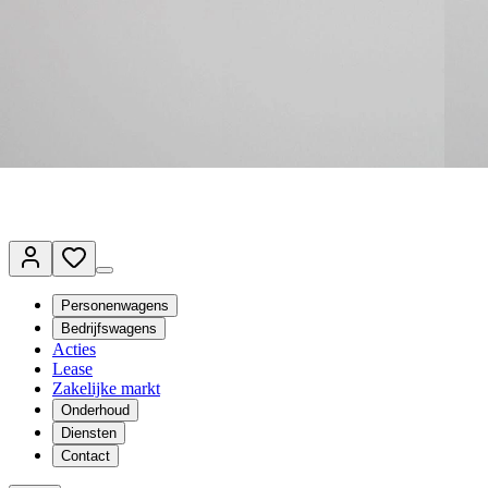
Terug naar www.vanmossel.nl
Van Mossel Automotive Group
Vestigingen
Werkplaatsplanner
Vacatures
Klantenservice
nl
- Nederlands
Personenwagens
Bedrijfswagens
Acties
Lease
Zakelijke markt
Onderhoud
Diensten
Contact