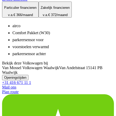
Particulier financieren
Zakelijk financieren
v.a.
€ 366
/maand
v.a.
€ 372
/maand
airco
Comfort Pakket (W30)
parkeersensor voor
voorstoelen verwarmd
parkeersensor achter
Bekijk deze Volkswagen bij
Van Mossel Volkswagen Waalwijk
Van Andelstraat 1
5141 PB
Waalwijk
Openingstijden
+31 416 671 11 1
Mail ons
Plan route