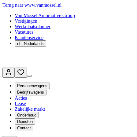
Terug naar www.vanmossel.nl
Van Mossel Automotive Group
Vestigingen
Werkplaatsplanner
Vacatures
Klantenservice
nl
- Nederlands
Personenwagens
Bedrijfswagens
Acties
Lease
Zakelijke markt
Onderhoud
Diensten
Contact