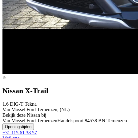
Nissan X-Trail
1.6 DIG-T Tekna
Van Mossel Ford Terneuzen, (NL)
Bekijk deze Nissan bij
Van Mossel Ford Terneuzen
Handelspoort 8
4538 BN Terneuzen
Openingstijden
+31 115 61 38 57