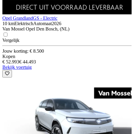
Opel Grandland
GS - Electric
10 km
Elektrisch
Automaat
2026
Van Mossel Opel Den Bosch, (NL)
Vergelijk
Jouw korting: € 8.500
Kopen
€ 52.993
€ 44.493
Bekijk voertuig