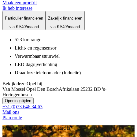
Maak een proefrit
Ik heb interesse
Particulier financieren
Zakelijk financieren
v.a.
€ 540
/maand
v.a.
€ 549
/maand
523 km range
Licht- en regensensor
Verwarmbaar stuurwiel
LED dagrijverlichting
Draadloze telefoonlader (Inductie)
Bekijk deze Opel bij
Van Mossel Opel Den Bosch
Afrikalaan 2
5232 BD 's-
Hertogenbosch
Openingstijden
+31 (0)73 646 34 63
Mail ons
Plan route
Weten wat je huidige auto waard is?