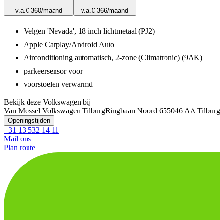
v.a.
€ 360
/maand
v.a.
€ 366
/maand
Velgen 'Nevada', 18 inch lichtmetaal (PJ2)
Apple Carplay/Android Auto
Airconditioning automatisch, 2-zone (Climatronic) (9AK)
parkeersensor voor
voorstoelen verwarmd
Bekijk deze Volkswagen bij
Van Mossel Volkswagen Tilburg
Ringbaan Noord 65
5046 AA Tilburg
Openingstijden
+31 13 532 14 11
Mail ons
Plan route