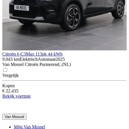
Citroën ë-C3
Max 113pk 44 kWh
9.043 km
Elektrisch
Automaat
2025
Van Mossel Citroën Purmerend, (NL)
Vergelijk
Kopen
€ 22.435
Bekijk voertuig
Van Mossel
Mijn Van Mossel