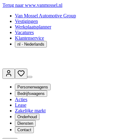
Terug naar www.vanmossel.nl
Van Mossel Automotive Group
Vestigingen
Werkplaatsplanner
Vacatures
Klantenservice
nl
- Nederlands
Personenwagens
Bedrijfswagens
Acties
Lease
Zakelijke markt
Onderhoud
Diensten
Contact