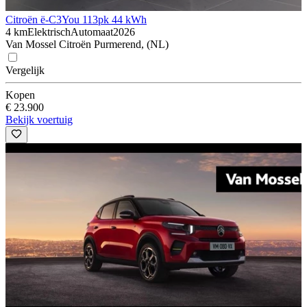
Citroën ë-C3
You 113pk 44 kWh
4 km
Elektrisch
Automaat
2026
Van Mossel Citroën Purmerend, (NL)
Vergelijk
Kopen
€ 23.900
Bekijk voertuig