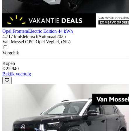
Opel Frontera
Electric Edition 44 kWh
4.717 km
Elektrisch
Automaat
2025
Van Mossel OPC Opel Veghel, (NL)
Vergelijk
Kopen
€ 22.940
Bekijk voertuig