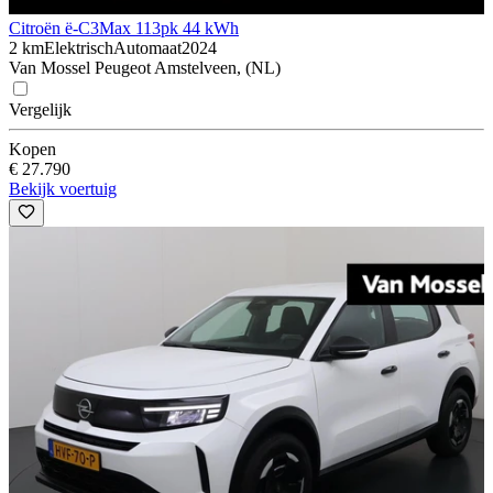
Citroën ë-C3
Max 113pk 44 kWh
2 km
Elektrisch
Automaat
2024
Van Mossel Peugeot Amstelveen, (NL)
Vergelijk
Kopen
€ 27.790
Bekijk voertuig