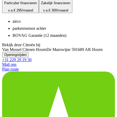
Particulier financieren
Zakelijk financieren
v.a.
€ 295
/maand
v.a.
€ 300
/maand
airco
parkeersensor achter
BOVAG Garantie (12 maanden)
Bekijk deze Citroën bij
Van Mossel Citroen Hoorn
De Marowijne 59
1689 AR Hoorn
Openingstijden
+31 229 29 19 30
Mail ons
Plan route