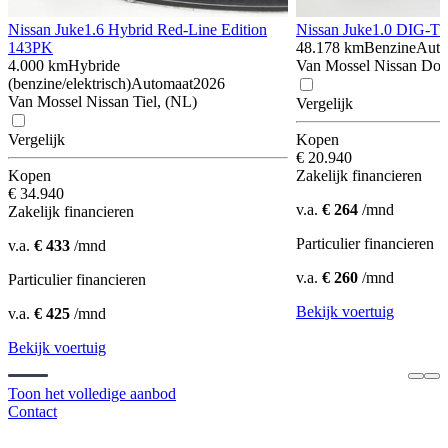
Nissan Juke
1.6 Hybrid Red-Line Edition
Nissan Juke
1.0 DIG-T 
143PK
48.178 km
Benzine
Auto
4.000 km
Hybride
Van Mossel Nissan Dor
(benzine/elektrisch)
Automaat
2026
Van Mossel Nissan Tiel, (NL)
Vergelijk
Vergelijk
Kopen
€ 20.940
Kopen
Zakelijk financieren
€ 34.940
v.a.
€ 264
/mnd
Zakelijk financieren
Particulier financieren
v.a.
€ 433
/mnd
v.a.
€ 260
/mnd
Particulier financieren
Bekijk voertuig
v.a.
€ 425
/mnd
Bekijk voertuig
Toon het volledige aanbod
Contact