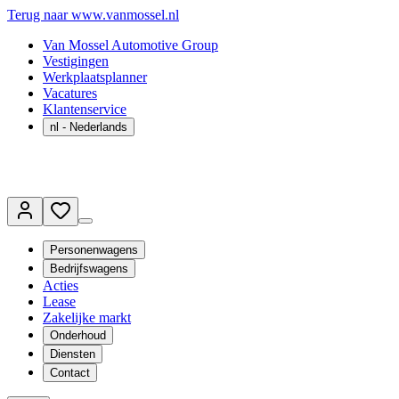
Terug naar www.vanmossel.nl
Van Mossel Automotive Group
Vestigingen
Werkplaatsplanner
Vacatures
Klantenservice
nl
- Nederlands
Personenwagens
Bedrijfswagens
Acties
Lease
Zakelijke markt
Onderhoud
Diensten
Contact