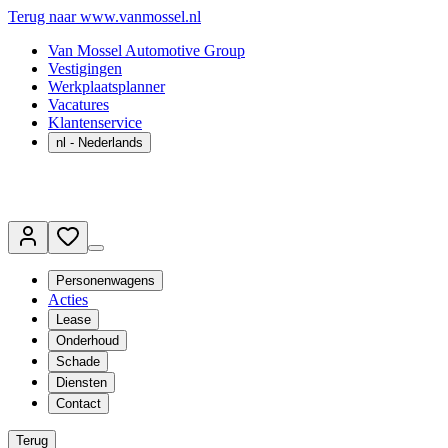
Terug naar www.vanmossel.nl
Van Mossel Automotive Group
Vestigingen
Werkplaatsplanner
Vacatures
Klantenservice
nl
- Nederlands
Personenwagens
Acties
Lease
Onderhoud
Schade
Diensten
Contact
Terug