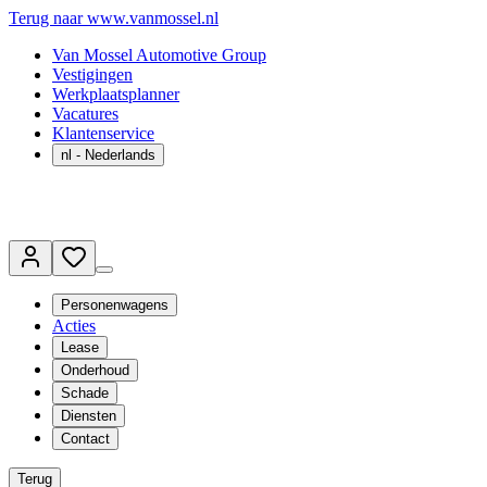
Terug naar www.vanmossel.nl
Van Mossel Automotive Group
Vestigingen
Werkplaatsplanner
Vacatures
Klantenservice
nl
- Nederlands
Personenwagens
Acties
Lease
Onderhoud
Schade
Diensten
Contact
Terug