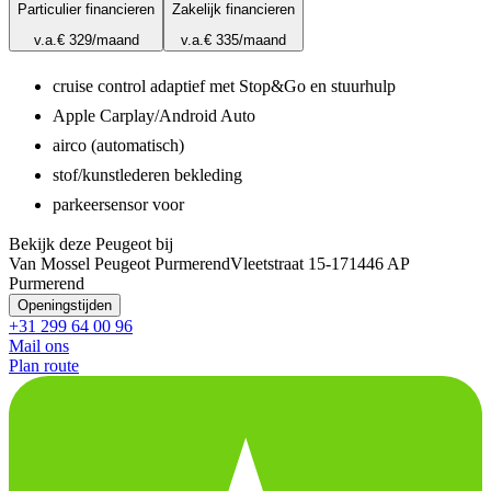
Particulier financieren
Zakelijk financieren
v.a.
€ 329
/maand
v.a.
€ 335
/maand
cruise control adaptief met Stop&Go en stuurhulp
Apple Carplay/Android Auto
airco (automatisch)
stof/kunstlederen bekleding
parkeersensor voor
Bekijk deze Peugeot bij
Van Mossel Peugeot Purmerend
Vleetstraat 15-17
1446 AP
Purmerend
Openingstijden
+31 299 64 00 96
Mail ons
Plan route