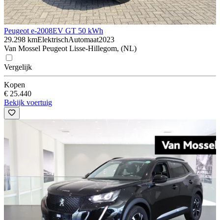
Peugeot e-2008
EV GT 50 kWh
29.298 km
Elektrisch
Automaat
2023
Van Mossel Peugeot Lisse-Hillegom, (NL)
Vergelijk
Kopen
€ 25.440
Bekijk voertuig