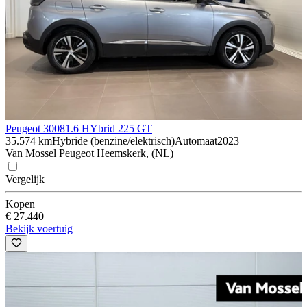
Peugeot 3008
1.6 HYbrid 225 GT
35.574 km
Hybride (benzine/elektrisch)
Automaat
2023
Van Mossel Peugeot Heemskerk, (NL)
Vergelijk
Kopen
€ 27.440
Bekijk voertuig