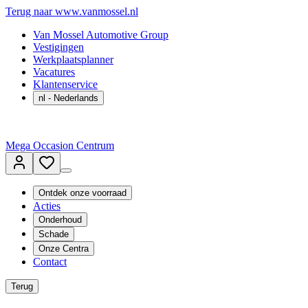
Terug naar www.vanmossel.nl
Van Mossel Automotive Group
Vestigingen
Werkplaatsplanner
Vacatures
Klantenservice
nl
- Nederlands
Mega Occasion Centrum
Ontdek onze voorraad
Acties
Onderhoud
Schade
Onze Centra
Contact
Terug