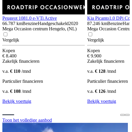
Peugeot 108
1.0 e-VTi Active
Kia Picanto
1.0 DPi Co
66.787 km
Benzine
Handgeschakeld
2020
87.246 km
Benzine
Hand
Mega Occasion centrum Hengelo, (NL)
Mega Occasion Centrum
Vergelijk
Vergelijk
Kopen
Kopen
€ 8.400
€ 9.900
Zakelijk financieren
Zakelijk financieren
v.a.
€ 110
/mnd
v.a.
€ 128
/mnd
Particulier financieren
Particulier financieren
v.a.
€ 108
/mnd
v.a.
€ 126
/mnd
Bekijk voertuig
Bekijk voertuig
Toon het volledige aanbod