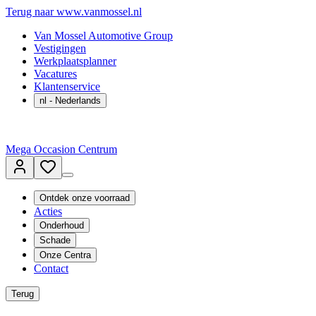
Terug naar www.vanmossel.nl
Van Mossel Automotive Group
Vestigingen
Werkplaatsplanner
Vacatures
Klantenservice
nl
- Nederlands
Mega Occasion Centrum
Ontdek onze voorraad
Acties
Onderhoud
Schade
Onze Centra
Contact
Terug