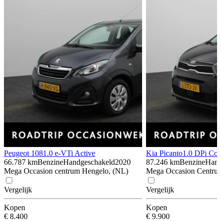
Peugeot 108
1.0 e-VTi Active
Kia Picanto
1.0 DPi Co
66.787 km
Benzine
Handgeschakeld
2020
87.246 km
Benzine
Hand
Mega Occasion centrum Hengelo, (NL)
Mega Occasion Centrum
Vergelijk
Vergelijk
Kopen
Kopen
€ 8.400
€ 9.900