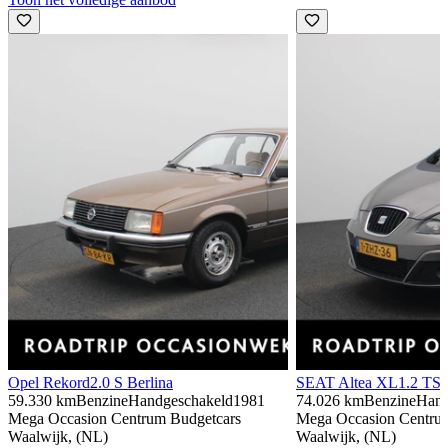
Opel Rekord
2.0 S Berlina
SEAT Altea XL
1.2 TSI
59.330 km
Benzine
Handgeschakeld
1981
74.026 km
Benzine
Hand
Mega Occasion Centrum Budgetcars
Mega Occasion Centru
Waalwijk, (NL)
Waalwijk, (NL)