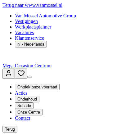
Terug naar www.vanmossel.nl
Van Mossel Automotive Group
Vestigingen
Werkplaatsplanner
Vacatures
Klantenservice
nl
- Nederlands
Mega Occasion Centrum
Ontdek onze voorraad
Acties
Onderhoud
Schade
Onze Centra
Contact
Terug