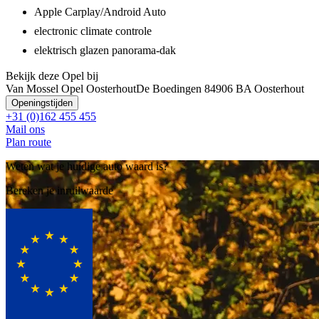
Apple Carplay/Android Auto
electronic climate controle
elektrisch glazen panorama-dak
Bekijk deze Opel bij
Van Mossel Opel Oosterhout
De Boedingen 8
4906 BA Oosterhout
Openingstijden
+31 (0)162 455 455
Mail ons
Plan route
Weten wat je huidige auto waard is?
Bereken je inruilwaarde