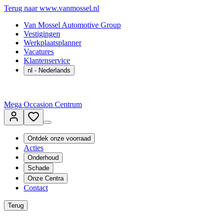
Terug naar www.vanmossel.nl
Van Mossel Automotive Group
Vestigingen
Werkplaatsplanner
Vacatures
Klantenservice
nl
- Nederlands
Mega Occasion Centrum
Ontdek onze voorraad
Acties
Onderhoud
Schade
Onze Centra
Contact
Terug