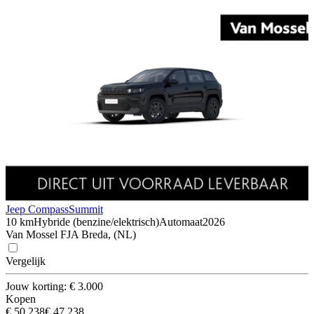
Jeep Compass
Summit
10 km
Hybride (benzine/elektrisch)
Automaat
2026
Van Mossel FJA Breda, (NL)
Vergelijk
Jouw korting: € 3.000
Kopen
€ 50.238
€ 47.238