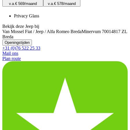
v.a.
€ 569
/maand
v.a.
€ 578
/maand
Privacy Glass
Bekijk deze Jeep bij
Van Mossel Fiat / Jeep / Alfa Romeo Breda
Minervum 7001
4817 ZL
Breda
Openingstijden
+31 (0)76 522 25 33
Mail ons
Plan route