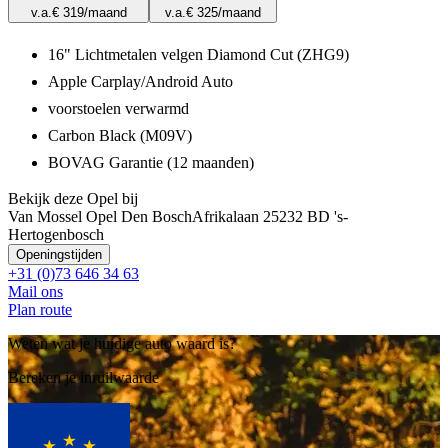
v.a.
€ 319
/maand
v.a.
€ 325
/maand
16" Lichtmetalen velgen Diamond Cut (ZHG9)
Apple Carplay/Android Auto
voorstoelen verwarmd
Carbon Black (M09V)
BOVAG Garantie (12 maanden)
Bekijk deze Opel bij
Van Mossel Opel Den Bosch
Afrikalaan 2
5232 BD 's-
Hertogenbosch
Openingstijden
+31 (0)73 646 34 63
Mail ons
Plan route
Weten wat je huidige auto waard is?
Bereken je inruilwaarde