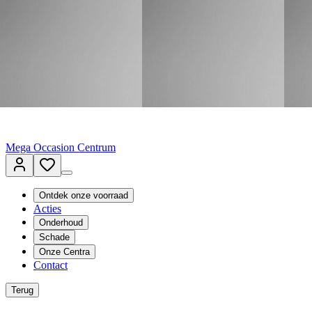
Terug naar www.vanmossel.nl
Van Mossel Automotive Group
Vestigingen
Werkplaatsplanner
Vacatures
Klantenservice
nl
- Nederlands
Mega Occasion Centrum
Ontdek onze voorraad
Acties
Onderhoud
Schade
Onze Centra
Contact
Terug