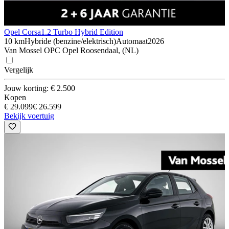
Opel Corsa
1.2 Turbo Hybrid Edition
10 km
Hybride (benzine/elektrisch)
Automaat
2026
Van Mossel OPC Opel Roosendaal, (NL)
Vergelijk
Jouw korting: € 2.500
Kopen
€ 29.099
€ 26.599
Bekijk voertuig