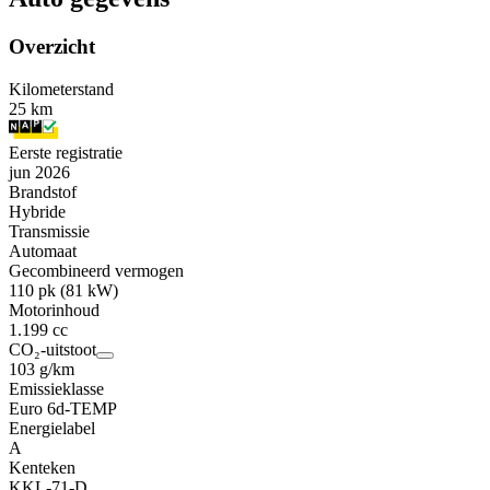
Overzicht
Kilometerstand
25 km
Eerste registratie
jun 2026
Brandstof
Hybride
Transmissie
Automaat
Gecombineerd vermogen
110 pk (81 kW)
Motorinhoud
1.199 cc
CO₂-uitstoot
103 g/km
Emissieklasse
Euro 6d-TEMP
Energielabel
A
Kenteken
KKL-71-D