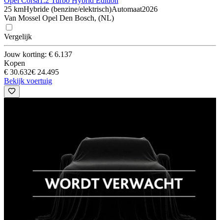
Opel Corsa
1.2 Turbo Hybrid Edition
25 km
Hybride (benzine/elektrisch)
Automaat
2026
Van Mossel Opel Den Bosch, (NL)
Vergelijk
Jouw korting: € 6.137
Kopen
€ 30.632
€ 24.495
Bekijk voertuig