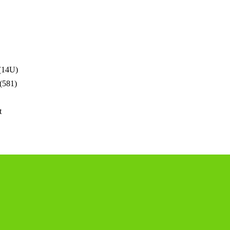
 (14U)
(581)
t