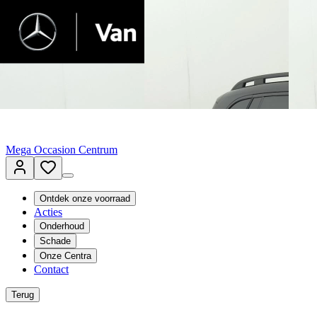
Terug naar www.vanmossel.nl
Van Mossel Automotive Group
Vestigingen
Werkplaatsplanner
Vacatures
Klantenservice
nl
- Nederlands
Mega Occasion Centrum
Ontdek onze voorraad
Acties
Onderhoud
Schade
Onze Centra
Contact
Terug