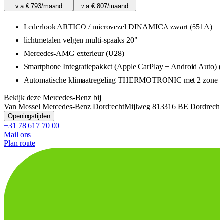
v.a.
€ 793
/maand
v.a.
€ 807
/maand
Lederlook ARTICO / microvezel DINAMICA zwart (651A)
lichtmetalen velgen multi-spaaks 20"
Mercedes-AMG exterieur (U28)
Smartphone Integratiepakket (Apple CarPlay + Android Auto)
Automatische klimaatregeling THERMOTRONIC met 2 zone 
Bekijk deze Mercedes-Benz bij
Van Mossel Mercedes-Benz Dordrecht
Mijlweg 81
3316 BE Dordrech
Openingstijden
+31 78 617 70 00
Mail ons
Plan route