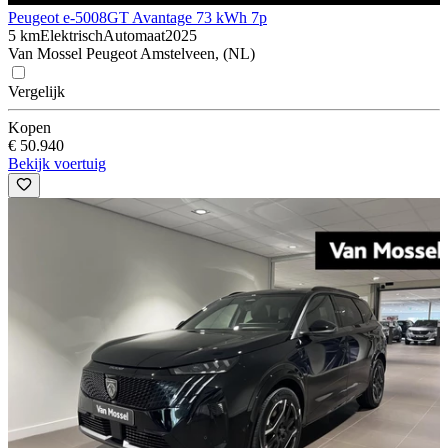
Peugeot e-5008
GT Avantage 73 kWh 7p
5 km
Elektrisch
Automaat
2025
Van Mossel Peugeot Amstelveen, (NL)
Vergelijk
Kopen
€ 50.940
Bekijk voertuig