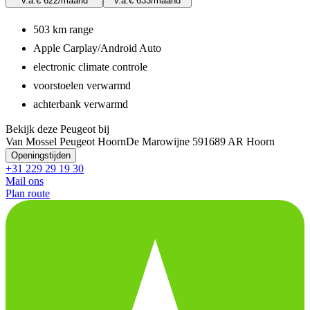
v.a.
€ 622
/maand
v.a.
€ 633
/maand
503 km range
Apple Carplay/Android Auto
electronic climate controle
voorstoelen verwarmd
achterbank verwarmd
Bekijk deze Peugeot bij
Van Mossel Peugeot Hoorn
De Marowijne 59
1689 AR Hoorn
Openingstijden
+31 229 29 19 30
Mail ons
Plan route