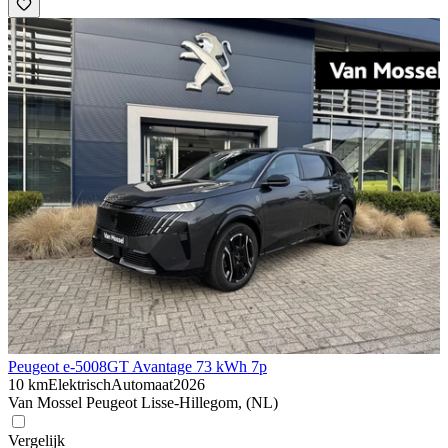
Peugeot e-5008
GT Avantage 73 kWh 7p
10 km
Elektrisch
Automaat
2026
Van Mossel Peugeot Lisse-Hillegom, (NL)
Vergelijk