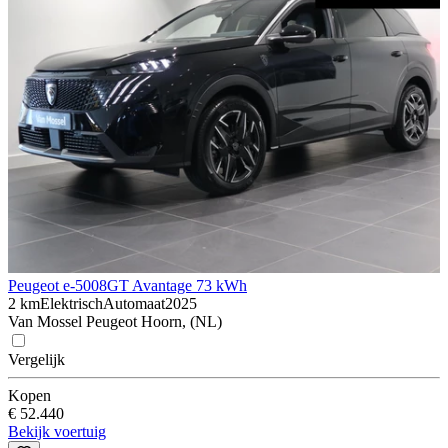
Peugeot e-5008
GT Avantage 73 kWh
2 km
Elektrisch
Automaat
2025
Van Mossel Peugeot Hoorn, (NL)
Vergelijk
Kopen
€ 52.440
Bekijk voertuig