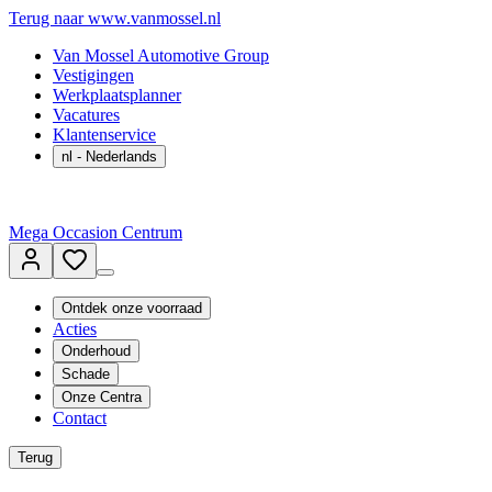
Terug naar www.vanmossel.nl
Van Mossel Automotive Group
Vestigingen
Werkplaatsplanner
Vacatures
Klantenservice
nl
- Nederlands
Mega Occasion Centrum
Ontdek onze voorraad
Acties
Onderhoud
Schade
Onze Centra
Contact
Terug