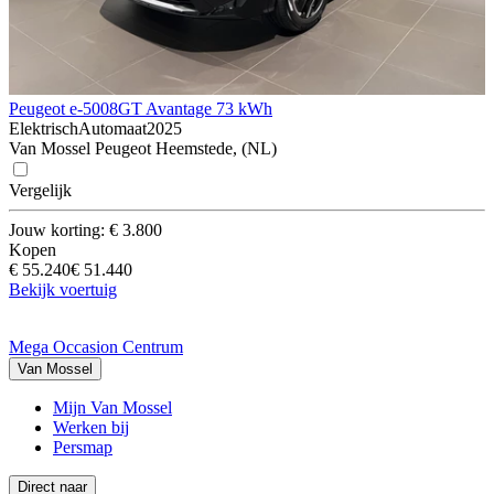
Peugeot e-5008
GT Avantage 73 kWh
Elektrisch
Automaat
2025
Van Mossel Peugeot Heemstede, (NL)
Vergelijk
Jouw korting: € 3.800
Kopen
€ 55.240
€ 51.440
Bekijk voertuig
Mega Occasion Centrum
Van Mossel
Mijn Van Mossel
Werken bij
Persmap
Direct naar