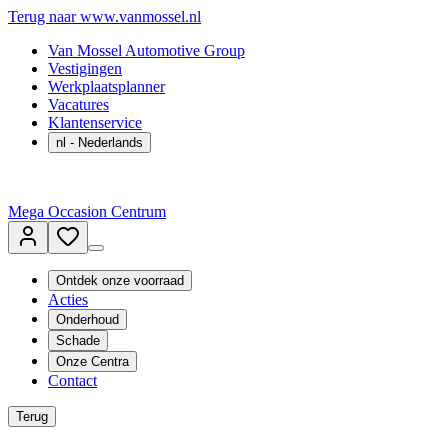
Terug naar www.vanmossel.nl
Van Mossel Automotive Group
Vestigingen
Werkplaatsplanner
Vacatures
Klantenservice
nl
- Nederlands
Mega Occasion Centrum
Ontdek onze voorraad
Acties
Onderhoud
Schade
Onze Centra
Contact
Terug