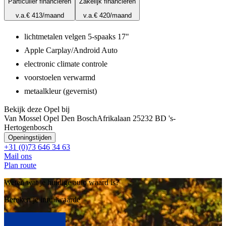
Particulier financieren
Zakelijk financieren
v.a.
€ 413
/maand
v.a.
€ 420
/maand
lichtmetalen velgen 5-spaaks 17"
Apple Carplay/Android Auto
electronic climate controle
voorstoelen verwarmd
metaalkleur (gevernist)
Bekijk deze Opel bij
Van Mossel Opel Den Bosch
Afrikalaan 2
5232 BD 's-
Hertogenbosch
Openingstijden
+31 (0)73 646 34 63
Mail ons
Plan route
Weten wat je huidige auto waard is?
Bereken je inruilwaarde