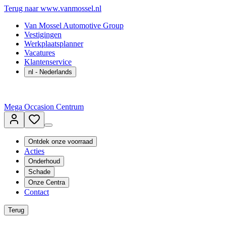
Terug naar www.vanmossel.nl
Van Mossel Automotive Group
Vestigingen
Werkplaatsplanner
Vacatures
Klantenservice
nl
- Nederlands
Mega Occasion Centrum
Ontdek onze voorraad
Acties
Onderhoud
Schade
Onze Centra
Contact
Terug