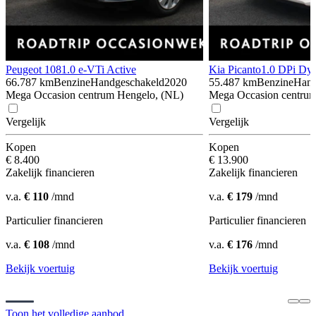
Peugeot 108
1.0 e-VTi Active
Kia Picanto
1.0 DPi Dy
66.787 km
Benzine
Handgeschakeld
2020
55.487 km
Benzine
Hand
Mega Occasion centrum Hengelo, (NL)
Mega Occasion centrum
Vergelijk
Vergelijk
Kopen
Kopen
€ 8.400
€ 13.900
Zakelijk financieren
Zakelijk financieren
v.a.
€ 110
/mnd
v.a.
€ 179
/mnd
Particulier financieren
Particulier financieren
v.a.
€ 108
/mnd
v.a.
€ 176
/mnd
Bekijk voertuig
Bekijk voertuig
Toon het volledige aanbod