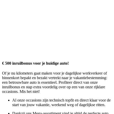
€ 500 inruilbonus voor je huidige auto!
Of je nu kilometers gaat maken voor je dagelijkse werkverkeer of
binnenkort bepakt en bezakt vertrekt naar je vakantiebestemming:
een betrouwbare auto is essentieel. Profiteer direct van onze
inruilbonus en stap extra voordelig over op een van onze rijklare
occasions. Mis het niet!
Al onze occasions zijn
technisch topfit
en
direct klaar
voor de
start van jouw vakantie, weekend weg of dagelijkse ritten.
Dankzij ons
Mega-assortiment
vind je altijd de perfecte auto