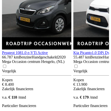
Peugeot 108
1.0 e-VTi Active
Kia Picanto
1.0 DPi Dy
66.787 km
Benzine
Handgeschakeld
2020
55.487 km
Benzine
Hand
Mega Occasion centrum Hengelo, (NL)
Mega Occasion centrum
Vergelijk
Vergelijk
Kopen
Kopen
€ 8.400
€ 13.900
Zakelijk financieren
Zakelijk financieren
v.a.
€ 110
/mnd
v.a.
€ 179
/mnd
Particulier financieren
Particulier financieren