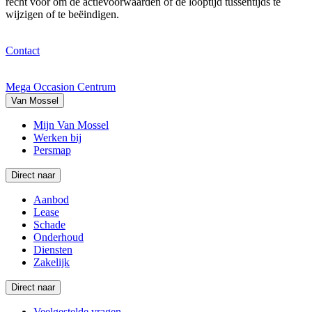
recht voor om de actievoorwaarden of de looptijd tussentijds te
wijzigen of te beëindigen.
Contact
Mega Occasion Centrum
Van Mossel
Mijn Van Mossel
Werken bij
Persmap
Direct naar
Aanbod
Lease
Schade
Onderhoud
Diensten
Zakelijk
Direct naar
Veelgestelde vragen