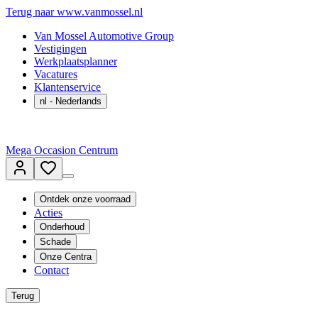
Terug naar www.vanmossel.nl
Van Mossel Automotive Group
Vestigingen
Werkplaatsplanner
Vacatures
Klantenservice
nl
- Nederlands
Mega Occasion Centrum
Ontdek onze voorraad
Acties
Onderhoud
Schade
Onze Centra
Contact
Terug