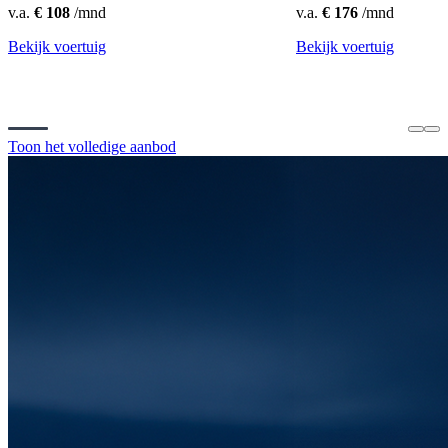
v.a.
€ 108
/mnd
v.a.
€ 176
/mnd
Bekijk voertuig
Bekijk voertuig
Toon het volledige aanbod