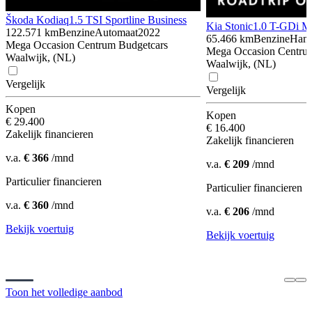
Škoda Kodiaq
1.5 TSI Sportline Business
Kia Stonic
1.0 T-GDi 
122.571 km
Benzine
Automaat
2022
65.466 km
Benzine
Hand
Mega Occasion Centrum Budgetcars
Mega Occasion Centru
Waalwijk, (NL)
Waalwijk, (NL)
Vergelijk
Vergelijk
Kopen
Kopen
€ 29.400
€ 16.400
Zakelijk financieren
Zakelijk financieren
v.a.
€ 366
/mnd
v.a.
€ 209
/mnd
Particulier financieren
Particulier financieren
v.a.
€ 360
/mnd
v.a.
€ 206
/mnd
Bekijk voertuig
Bekijk voertuig
Toon het volledige aanbod