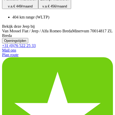
v.a.
€ 449
/maand
v.a.
€ 456
/maand
404 km range (WLTP)
Bekijk deze Jeep bij
Van Mossel Fiat / Jeep / Alfa Romeo Breda
Minervum 7001
4817 ZL
Breda
Openingstijden
+31 (0)76 522 25 33
Mail ons
Plan route