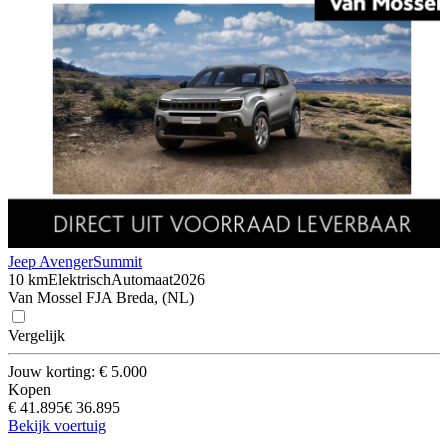
Jeep Avenger
Summit
10 km
Elektrisch
Automaat
2026
Van Mossel FJA Breda, (NL)
Vergelijk
Jouw korting: € 5.000
Kopen
€ 41.895
€ 36.895
Bekijk voertuig