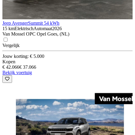
Jeep Avenger
Summit 54 kWh
15 km
Elektrisch
Automaat
2026
Van Mossel OPC Opel Goes, (NL)
Vergelijk
Jouw korting: € 5.000
Kopen
€ 42.066
€ 37.066
Bekijk voertuig