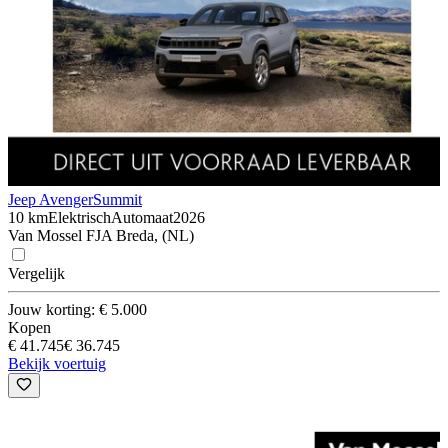
Jeep Avenger
Summit
10 km
Elektrisch
Automaat
2026
Van Mossel FJA Breda, (NL)
Vergelijk
Jouw korting: € 5.000
Kopen
€ 41.745
€ 36.745
Bekijk voertuig