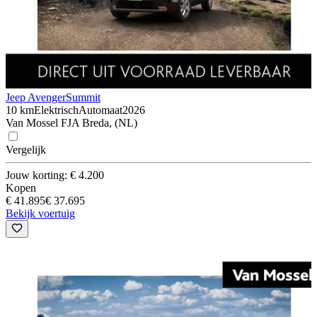
Jeep Avenger
Summit
10 km
Elektrisch
Automaat
2026
Van Mossel FJA Breda, (NL)
Vergelijk
Jouw korting: € 4.200
Kopen
€ 41.895
€ 37.695
Bekijk voertuig