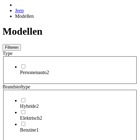
Jeep
Modellen
Modellen
Filteren
Type
Personenauto
2
Brandstoftype
Hybride
2
Elektrisch
2
Benzine
1