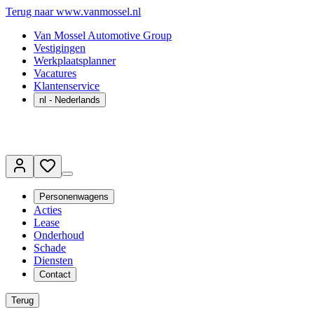
Terug naar www.vanmossel.nl
Van Mossel Automotive Group
Vestigingen
Werkplaatsplanner
Vacatures
Klantenservice
nl
- Nederlands
Personenwagens
Acties
Lease
Onderhoud
Schade
Diensten
Contact
Terug