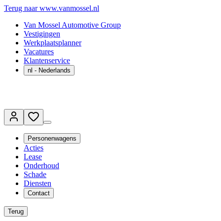
Terug naar www.vanmossel.nl
Van Mossel Automotive Group
Vestigingen
Werkplaatsplanner
Vacatures
Klantenservice
nl
- Nederlands
Personenwagens
Acties
Lease
Onderhoud
Schade
Diensten
Contact
Terug