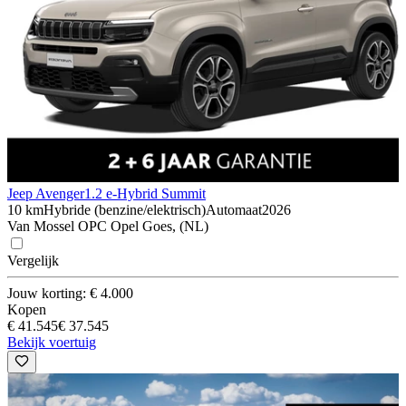
Jeep Avenger
1.2 e-Hybrid Summit
10 km
Hybride (benzine/elektrisch)
Automaat
2026
Van Mossel OPC Opel Goes, (NL)
Vergelijk
Jouw korting: € 4.000
Kopen
€ 41.545
€ 37.545
Bekijk voertuig