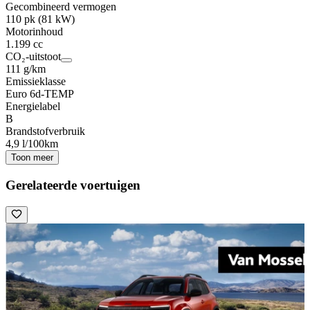
Gecombineerd vermogen
110 pk (81 kW)
Motorinhoud
1.199 cc
CO₂-uitstoot
111 g/km
Emissieklasse
Euro 6d-TEMP
Energielabel
B
Brandstofverbruik
4,9 l/100km
Toon meer
Gerelateerde voertuigen