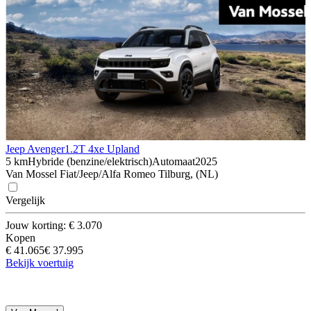
Jeep Avenger
1.2T 4xe Upland
5 km
Hybride (benzine/elektrisch)
Automaat
2025
Van Mossel Fiat/Jeep/Alfa Romeo Tilburg, (NL)
Vergelijk
Jouw korting: € 3.070
Kopen
€ 41.065
€ 37.995
Bekijk voertuig